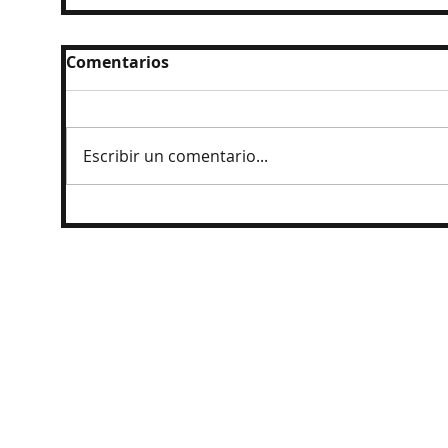
Comentarios
Escribir un comentario...
Prisión preventiva a exgobernador por
caso Ayotzinapa