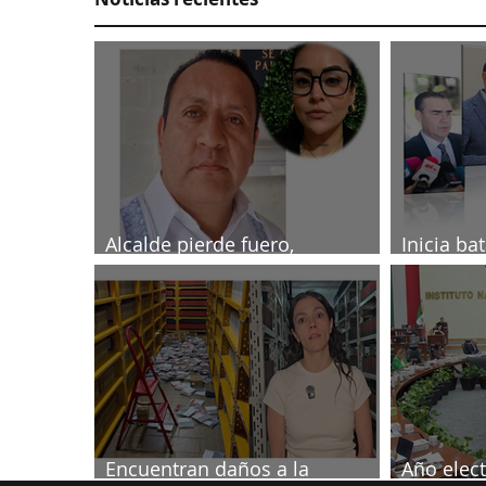
Alcalde pierde fuero,
Inicia ba
investigado por muerte de
2027
periodista
Encuentran daños a la
Año elect