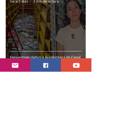
hace 5 días
2 min de lectura
Encuentran daños a la videoteca de Canal
Once
30 jul
2 min de lectura