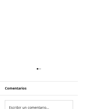
Comentarios
Escribir un comentario...
Reanudan
Prisión preven