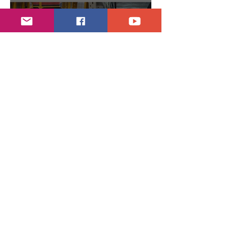
hace 7 días
2 min de lectura
Encuentran daños a la videoteca de Canal
Once
30 jul
2 min de lectura