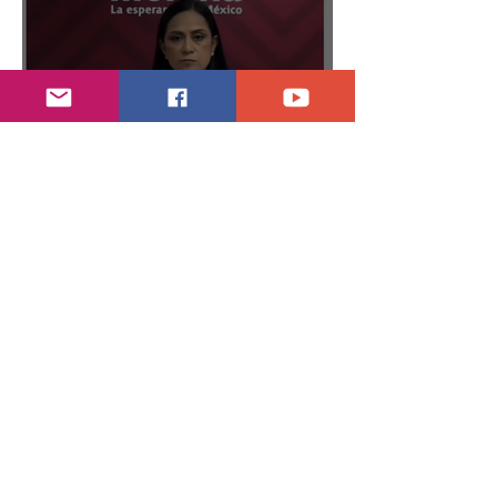
Abren proceso sancionador a diputadas
poblanas
hace 7 días
2 min de lectura