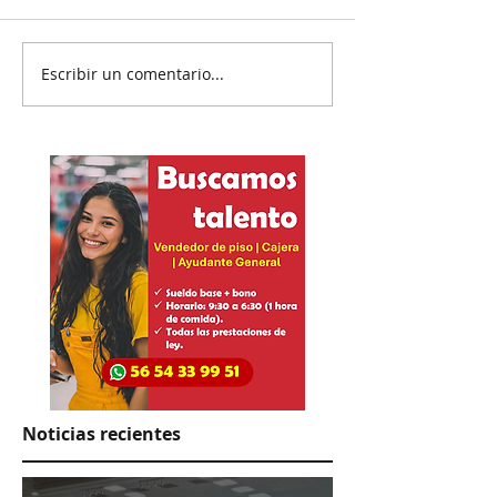
Escribir un comentario...
Partido tendrá que
México medall
cambiar nombre
histórico, cam
los JCC
Noticias recientes