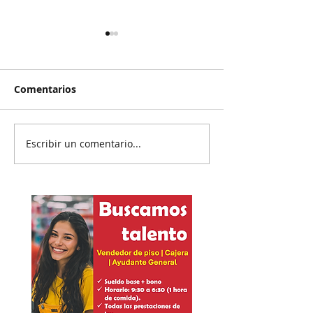
Comentarios
Escribir un comentario...
Rechazan propuesta de
El Pato se salv
Presidenta en el IEE
hundió a
colaboradores