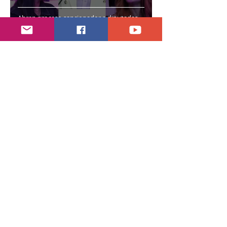
Abren proceso sancionador a diputadas
poblanas
hace 4 días
2 min de lectura
Encuentran daños a la videoteca de Canal
Once
30 jul
2 min de lectura