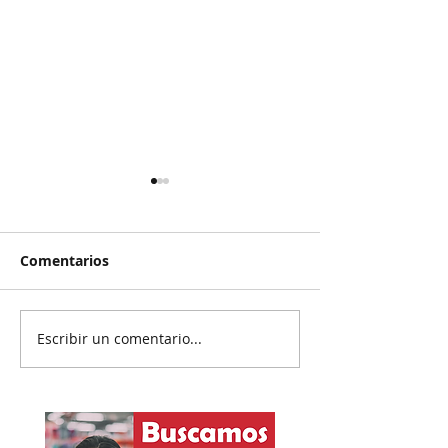
Comentarios
Escribir un comentario...
Reanudan
Prisión preven
parcialmente
exgobernador 
exportación del
Ayotzinapa
aguacate