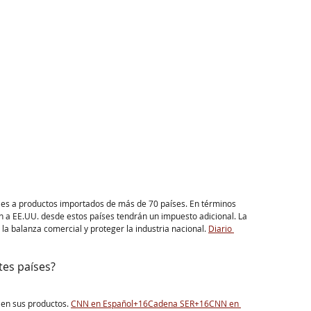
les a productos importados de más de 70 países. En términos 
gan a EE.UU. desde estos países tendrán un impuesto adicional. La 
a balanza comercial y proteger la industria nacional. ​
Diario 
tes países?
en sus productos. ​
CNN en Español+16Cadena SER+16CNN en 