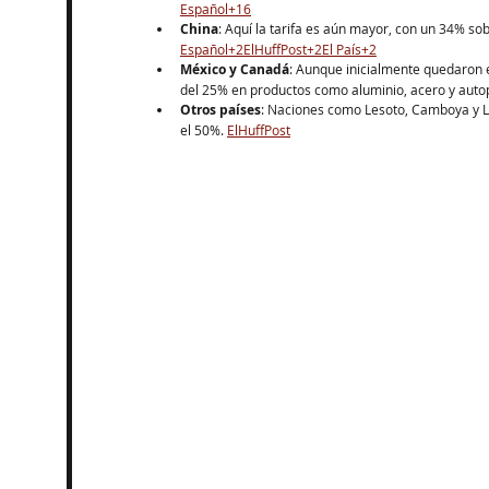
Español+16
China
: Aquí la tarifa es aún mayor, con un 34% so
Español+2ElHuffPost+2El País+2
México y Canadá
: Aunque inicialmente quedaron 
del 25% en productos como aluminio, acero y autopa
Otros países
: Naciones como Lesoto, Camboya y La
el 50%. ​
ElHuffPost