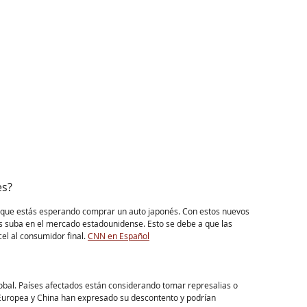
es?
o que estás esperando comprar un auto japonés. Con estos nuevos 
os suba en el mercado estadounidense. Esto se debe a que las 
l al consumidor final. ​
CNN en Español
bal. Países afectados están considerando tomar represalias o 
 Europea y China han expresado su descontento y podrían 