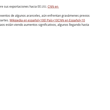
bre sus exportaciones hacia EE.UU. ​
CNN en 
exentos de algunos aranceles, aún enfrentan gravámenes previos 
rtes. ​
Wikipedia en español+10El País+10CNN en Español+10
os están viendo aumentos significativos, algunos llegando hasta 