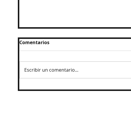
Comentarios
Escribir un comentario...
Ingresan al penal a exgobernador
Angel Aguirre