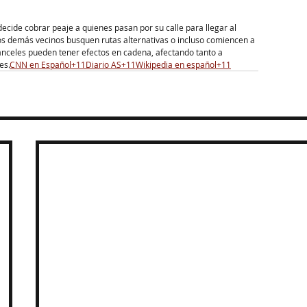
ecide cobrar peaje a quienes pasan por su calle para llegar al 
os demás vecinos busquen rutas alternativas o incluso comiencen a 
ranceles pueden tener efectos en cadena, afectando tanto a 
s.​
CNN en Español+11Diario AS+11Wikipedia en español+11