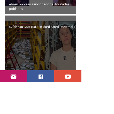
Abren proceso sancionador a diputadas
poblanas
47false48 GMT+0000 (Coordinated Universal Time)
Encuentran daños a la videoteca de Canal
Once
30 jul.
2 min de lectura