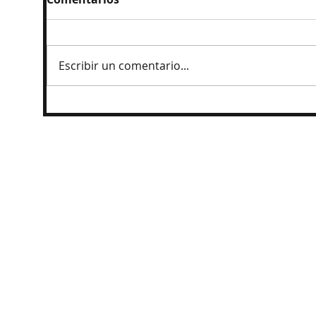
Escribir un comentario...
Ingresan al penal a exgobernador
Angel Aguirre