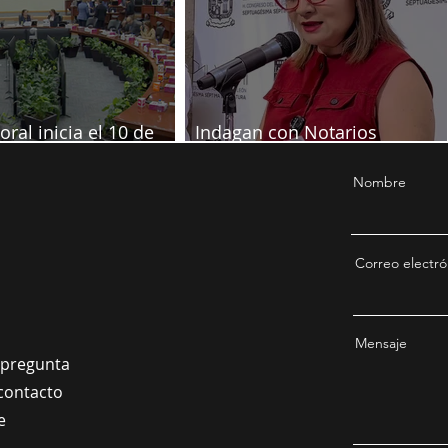
oral inicia el 10 de
Indagan con Notarios
re
información por juicio contra
Samuel
Nombre
Correo electró
Mensaje
a pregunta
contacto
e