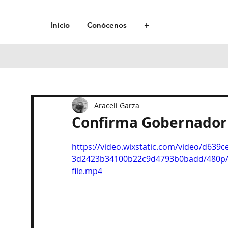
Inicio
Conócenos
+
Araceli Garza
Confirma Gobernador 
https://video.wixstatic.com/video/d639c
3d2423b34100b22c9d4793b0badd/480p
file.mp4