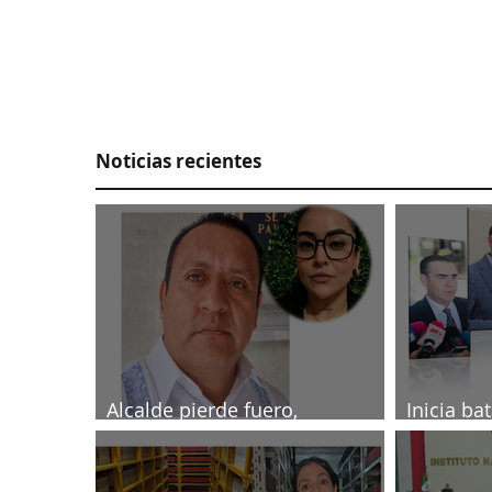
Noticias recientes
Alcalde pierde fuero,
Inicia ba
investigado por muerte de
2027
periodista