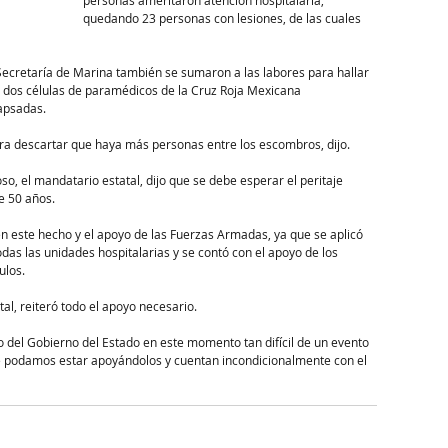
personas ameritaron atención hospitalaria, 
quedando 23 personas con lesiones, de las cuales 
Secretaría de Marina también se sumaron a las labores para hallar 
dos células de paramédicos de la Cruz Roja Mexicana 
lapsadas.
 descartar que haya más personas entre los escombros, dijo.
so, el mandatario estatal, dijo que se debe esperar el peritaje 
e 50 años.
en este hecho y el apoyo de las Fuerzas Armadas, ya que se aplicó 
odas las unidades hospitalarias y se contó con el apoyo de los 
ulos.
tal, reiteró todo el apoyo necesario.
o del Gobierno del Estado en este momento tan difícil de un evento 
e podamos estar apoyándolos y cuentan incondicionalmente con el 