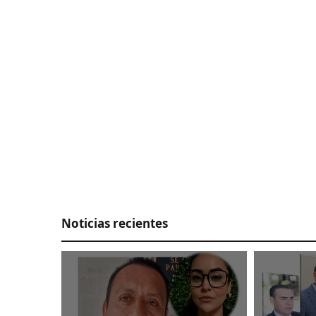
Ingresan al penal a exgobernador
Angel Aguirre
Noticias recientes