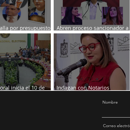
talla por presupuesto
Abren proceso sancionador a
diputadas poblanas
oral inicia el 10 de
Indagan con Notarios
re
información por juicio contra
Samuel
Nombre
Correo electró