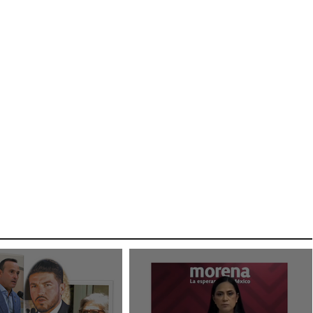
Rechazan propuesta de Presidenta en
el IEE