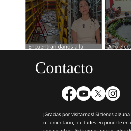
periodista
Encuentran daños a la
Año elect
videoteca de Canal Once
septiemb
Contacto
¡Gracias por visitarnos! Si tienes algun
o comentario, no dudes en ponerte en 
con nosotros. Estaremos encantados d