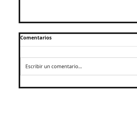
Comentarios
Escribir un comentario...
Ingresan al penal a exgobernador
Angel Aguirre