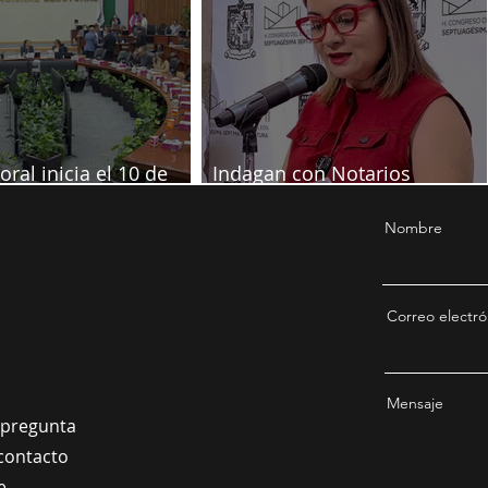
oral inicia el 10 de
Indagan con Notarios
re
información por juicio contra
Samuel
Nombre
Correo electró
Mensaje
a pregunta
contacto
e