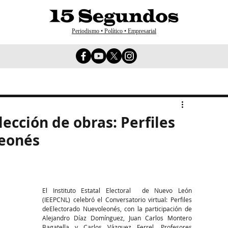
Periodismo • Político • Empresarial
ección de obras: Perfiles
leonés
El Instituto Estatal Electoral  de Nuevo León 
(IEEPCNL) celebró el Conversatorio virtual: Perfiles 
deElectorado Nuevoleonés, con la participación de 
Alejandro Díaz Domínguez, Juan Carlos Montero 
Bagatella y Carlos Vázquez Ferrel, Profesores 