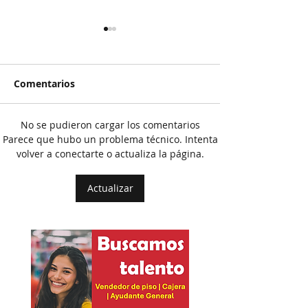
Comentarios
No se pudieron cargar los comentarios
Rechazan propuesta de
El Pato se salv
Parece que hubo un problema técnico. Intenta
volver a conectarte o actualiza la página.
Presidenta en el IEE
hundió a
colaboradores
Actualizar