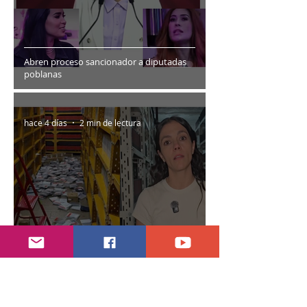
Abren proceso sancionador a diputadas
poblanas
hace 4 días
2 min de lectura
Encuentran daños a la videoteca de Canal
Once