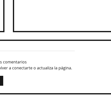
os comentarios
ver a conectarte o actualiza la página.
Prisión preventiva a exgobernador por
caso Ayotzinapa