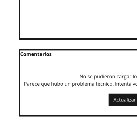
Comentarios
No se pudieron cargar l
Parece que hubo un problema técnico. Intenta vol
Actualizar
Reanudan parcialmente exportación
del aguacate