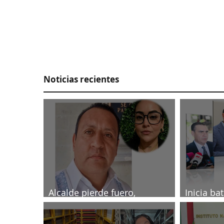
Noticias recientes
Alcalde pierde fuero,
Inicia ba
investigado por muerte de
2027
periodista