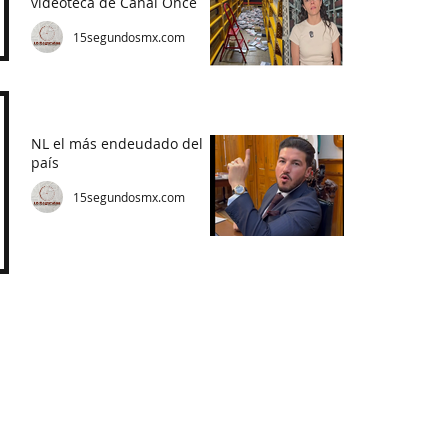
videoteca de Canal Once
15segundosmx.com
NL el más endeudado del
país
15segundosmx.com