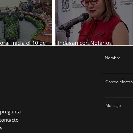
oral inicia el 10 de
Indagan con Notarios
re
información por juicio contra
Samuel
Nombre
Correo electró
Mensaje
a pregunta
contacto
e