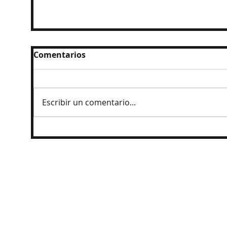
Comentarios
Escribir un comentario...
Rechazan propuesta de Presidenta en
el IEE