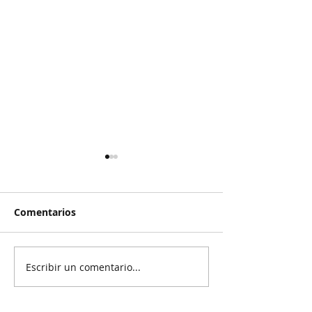
Comentarios
Escribir un comentario...
Reanudan
Prisión preven
parcialmente
exgobernador 
exportación del
Ayotzinapa