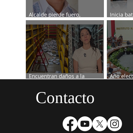
Alcalde pierde fuero,
Inicia ba
investigado por muerte de
2027
periodista
Encuentran daños a la
Año elect
videoteca de Canal Once
septiemb
Contacto