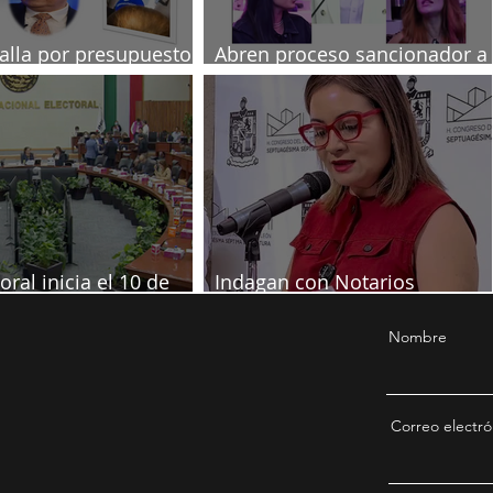
talla por presupuesto
Abren proceso sancionador a
diputadas poblanas
oral inicia el 10 de
Indagan con Notarios
re
información por juicio contra
Samuel
Nombre
Correo electró