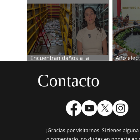
investigado por muerte de
2027
periodista
Encuentran daños a la
Año elect
videoteca de Canal Once
septiemb
Contacto
¡Gracias por visitarnos! Si tienes algun
o comentario, no dudes en ponerte en 