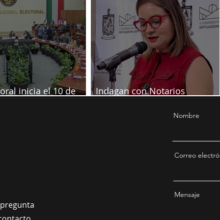
diputadas poblanas
oral inicia el 10 de
Indagan con Notarios
re
información por juicio contra
Samuel
Nombre
Correo electró
Mensaje
a pregunta
contacto