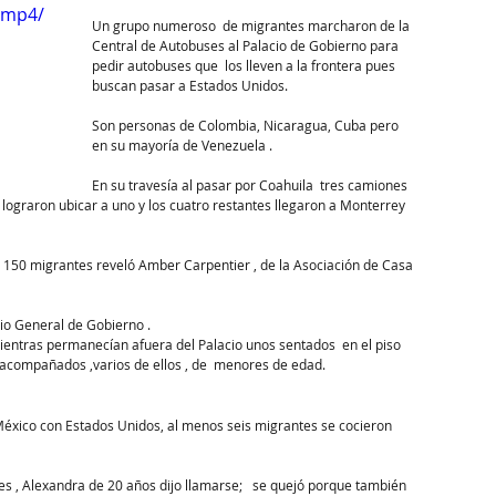
/mp4/
Un grupo numeroso  de migrantes marcharon de la 
Central de Autobuses al Palacio de Gobierno para 
pedir autobuses que  los lleven a la frontera pues 
buscan pasar a Estados Unidos. 
Son personas de Colombia, Nicaragua, Cuba pero 
en su mayoría de Venezuela . 
En su travesía al pasar por Coahuila  tres camiones 
lograron ubicar a uno y los cuatro restantes llegaron a Monterrey 
 150 migrantes reveló Amber Carpentier , de la Asociación de Casa 
io General de Gobierno . 
entras permanecían afuera del Palacio unos sentados  en el piso 
acompañados ,varios de ellos , de  menores de edad. 
s , Alexandra de 20 años dijo llamarse;   se quejó porque también 