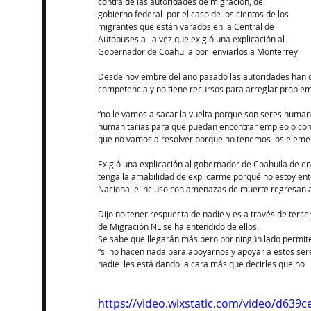
contra de las autoridades de migración, del 
gobierno federal  por el caso de los cientos de los 
migrantes que están varados en la Central de 
Autobuses a  la vez que exigió una explicación al 
Gobernador de Coahuila por  enviarlos a Monterrey  
Desde noviembre del año pasado las autoridades han de
competencia y no tiene recursos para arreglar problema
“no le vamos a sacar la vuelta porque son seres humano
humanitarias para que puedan encontrar empleo o con
que no vamos a resolver porque no tenemos los elemento
Exigió una explicación al gobernador de Coahuila de env
tenga la amabilidad de explicarme porqué no estoy enten
Nacional e incluso con amenazas de muerte regresan a
Dijo no tener respuesta de nadie y es a través de terce
de Migración NL se ha entendido de ellos. 
Se sabe que llegarán más pero por ningún lado permiten
“si no hacen nada para apoyarnos y apoyar a estos se
nadie  les está dando la cara más que decirles que no  
https://video.wixstatic.com/video/d639c