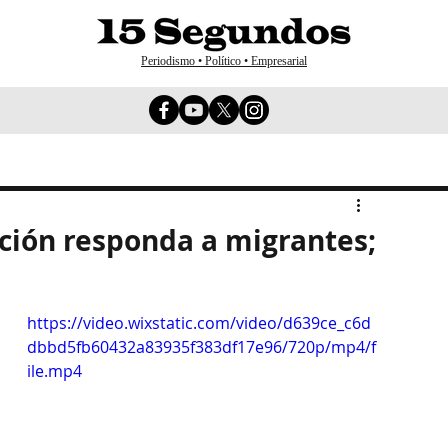
Periodismo • Político • Empresarial
ación responda a migrantes;
https://video.wixstatic.com/video/d639ce_c6d
dbbd5fb60432a83935f383df17e96/720p/mp4/f
ile.mp4