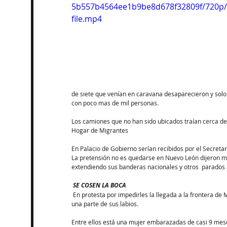
5b557b4564ee1b9be8d678f32809f/720p
file.mp4
de siete que venían en caravana desaparecieron y solo 
con poco mas de mil personas. 
Los camiones que no han sido ubicados traían cerca de
Hogar de Migrantes  
En Palacio de Gobierno serían recibidos por el Secretar
La pretensión no es quedarse en Nuevo León dijeron mi
extendiendo sus banderas nacionales y otros  parados 
SE COSEN LA BOCA 
 En protesta por impedirles la llegada a la frontera de México con Estados Unidos, al menos seis migrantes se cocieron 
una parte de sus labios. 
Entre ellos está una mujer embarazadas de casi 9 mese