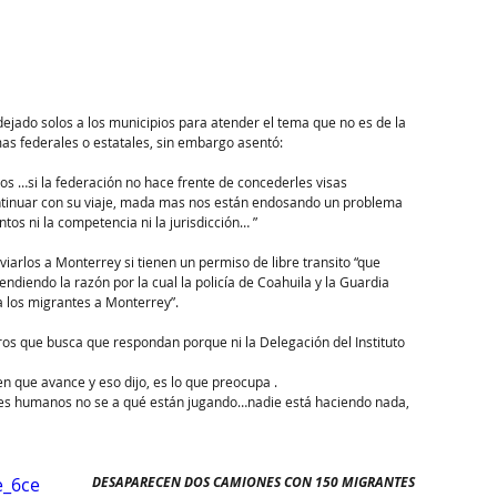
jado solos a los municipios para atender el tema que no es de la  
s federales o estatales, sin embargo asentó:  
s …si la federación no hace frente de concederles visas 
tinuar con su viaje, mada mas nos están endosando un problema 
s ni la competencia ni la jurisdicción… ” 
iarlos a Monterrey si tienen un permiso de libre transito “que 
diendo la razón por la cual la policía de Coahuila y la Guardia 
 los migrantes a Monterrey”. 
ros que busca que respondan porque ni la Delegación del Instituto 
 que avance y eso dijo, es lo que preocupa . 
res humanos no se a qué están jugando…nadie está haciendo nada, 
e_6ce
DESAPARECEN DOS CAMIONES CON 150 MIGRANTES 