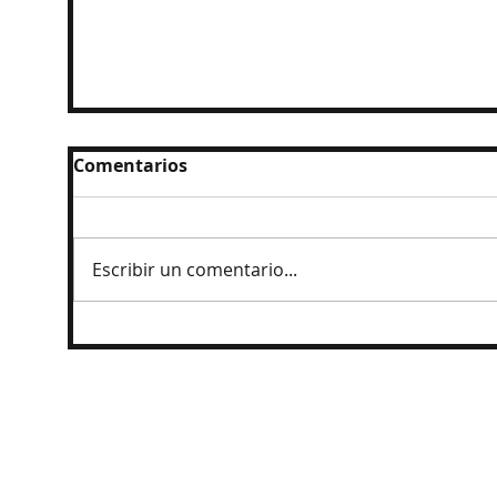
Comentarios
Escribir un comentario...
Detienen a exgobernador de Guerrero
por caso Ayotzinapa