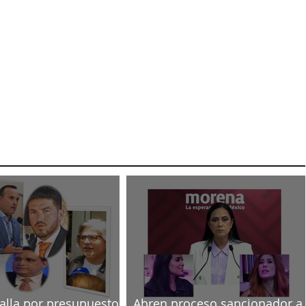
talla por presupuesto
Abren proceso sancionador a