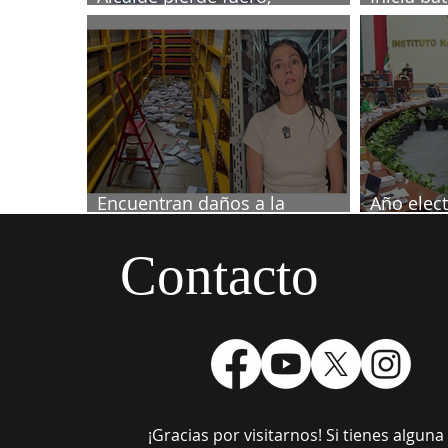
investigado por muerte de
2027
periodista
Encuentran daños a la
Año elect
videoteca de Canal Once
septiemb
Contacto
¡Gracias por visitarnos! Si tienes algun