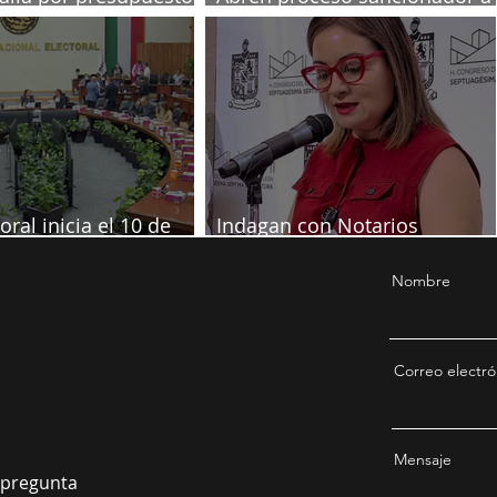
diputadas poblanas
oral inicia el 10 de
Indagan con Notarios
re
información por juicio contra
Samuel
Nombre
Correo electró
Mensaje
a pregunta