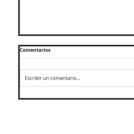
Comentarios
Escribir un comentario...
Rechazan propuesta de Presidenta en
el IEE