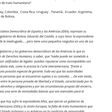
a de trato humanitario”
ay, Colombia , Costa Rica, Uruguay  , Panamá , Ecuador, Argentina, 
de Bolivia, 
iciativa Democrática de España y las Américas (IDEA), expresan su 
gobierno de Bolivia, Eduardo del Castillo, a cuyo tenor la expresidenta 
 de la madrugada… , pero tiene unos pequeños rasguños en uno de sus 
gobierno y los gobiernos democráticos de las Américas lo que es 
ón de Derechos Humanos, a saber, que “nadie puede ser sometido a 
ún calificados de legales- puedan reputarse como incompatibles con 
odavía más, como lo precisa la Corte Interamericana, “frente a 
una posición especial de garante, toda vez que las autoridades 
as personas que se encuentran sujetas a su custodia, ... De este modo, 
 entre la persona privada de libertad y el Estado, caracterizada por la 
derechos y obligaciones y por las circunstancias propias del encierro, 
pia una serie de necesidades básicas que son esenciales para el 
d que hoy sufre la expresidenta Añez, que ejerció un gobierno de 
mericanos (OEA) y la Unión Europea, la falta de trato humanitario que 
al Estado boliviano y su gobierno en la condición de responsable 