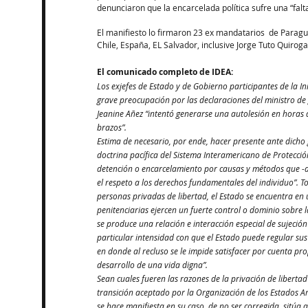
denunciaron que la encarcelada política sufre una “falt
El manifiesto lo firmaron 23 ex mandatarios  de Paragu
Chile, España, EL Salvador, inclusive Jorge Tuto Quiroga 
El comunicado completo de IDEA:
Los exjefes de Estado y de Gobierno participantes de la In
grave preocupación por las declaraciones del ministro de 
Jeanine Añez “intentó generarse una autolesión en horas
brazos”.
Estima de necesario, por ende, hacer presente ante dicho 
doctrina pacífica del Sistema Interamericano de Protecci
detención o encarcelamiento por causas y métodos que -a
el respeto a los derechos fundamentales del individuo”. T
personas privadas de libertad, el Estado se encuentra en 
penitenciarias ejercen un fuerte control o dominio sobre l
se produce una relación e interacción especial de sujeción
particular intensidad con que el Estado puede regular sus 
en donde al recluso se le impide satisfacer por cuenta pro
desarrollo de una vida digna”.
Sean cuales fueren las razones de la privación de liberta
transición aceptado por la Organización de los Estados A
se hace manifiesta en su caso, de no ser corregida, sitúa 