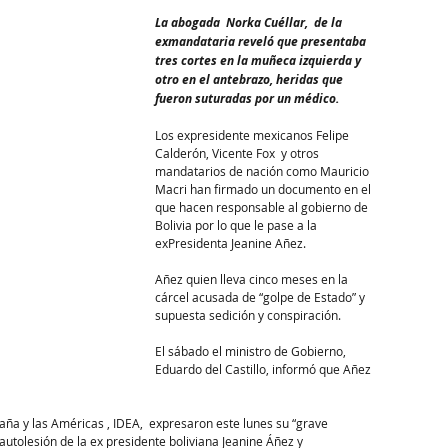
La abogada  Norka Cuéllar,  de la 
exmandataria reveló que presentaba 
tres cortes en la muñeca izquierda y 
otro en el antebrazo, heridas que 
fueron suturadas por un médico.
Los expresidente mexicanos Felipe 
Calderón, Vicente Fox  y otros 
mandatarios de nación como Mauricio 
Macri han firmado un documento en el 
que hacen responsable al gobierno de 
Bolivia por lo que le pase a la 
exPresidenta Jeanine Añez.
Añez quien lleva cinco meses en la 
cárcel acusada de “golpe de Estado” y 
supuesta sedición y conspiración.
El sábado el ministro de Gobierno, 
Eduardo del Castillo, informó que Añez 
aña y las Américas , IDEA,  expresaron este lunes su “grave 
utolesión de la ex presidente boliviana Jeanine Áñez y 