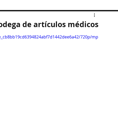
odega de artículos médicos
39ce_cb8bb19cd6394824abf7d1442dee6a42/720p/mp