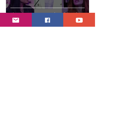
Abren proceso sancionador a diputadas
poblanas
hace 4 días
2 min de lectura
Encuentran daños a la videoteca de Canal
Once
30 jul
2 min de lectura