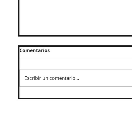
Comentarios
Escribir un comentario...
México medallero histórico, campeón
de los JCC