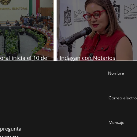
ado por muerte de
diputadas poblanas
a
oral inicia el 10 de
Indagan con Notarios
re
información por juicio contra
Samuel
Nombre
Correo electró
Mensaje
a pregunta