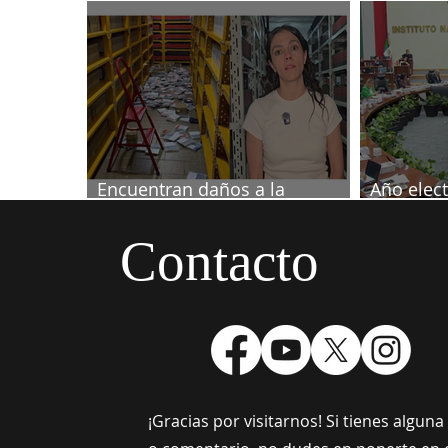
Tesorero: Heriberto
investig
periodist
Encuentran daños a la
Año elect
videoteca de Canal Once
septiemb
Contacto
¡Gracias por visitarnos! Si tienes algun