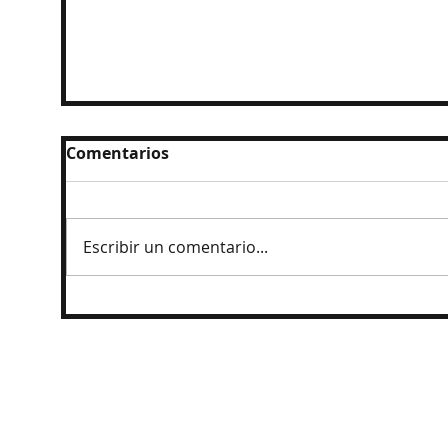
Comentarios
Escribir un comentario...
México medallero histórico, campeón
de los JCC