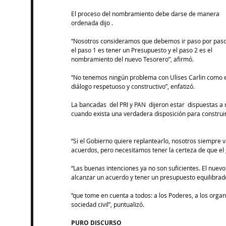
El proceso del nombramiento debe darse de manera 
ordenada dijo .
“Nosotros consideramos que debemos ir paso por paso
el paso 1 es tener un Presupuesto y el paso 2 es el 
nombramiento del nuevo Tesorero”, afirmó.
“No tenemos ningún problema con Ulises Carlin como en
diálogo respetuoso y constructivo”, enfatizó.
La bancadas  del PRI y PAN  dijeron estar  dispuestas a
cuando exista una verdadera disposición para construir 
“Si el Gobierno quiere replantearlo, nosotros siempre v
acuerdos, pero necesitamos tener la certeza de que el g
“Las buenas intenciones ya no son suficientes. El nuev
alcanzar un acuerdo y tener un presupuesto equilibrado
“que tome en cuenta a todos: a los Poderes, a los orga
sociedad civil”, puntualizó.
PURO DISCURSO