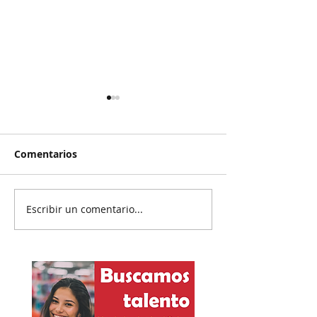
Comentarios
Escribir un comentario...
Reanudan
Prisión preven
parcialmente
exgobernador 
exportación del
Ayotzinapa
aguacate