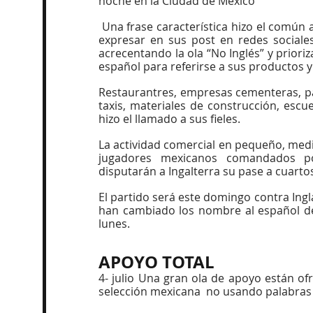
noche en la Ciudad de México
 Una frase característica hizo el común a
expresar en sus post en redes sociales
acrecentando la ola “No Inglés” y prioriz
español para referirse a sus productos y
Restaurantres, empresas cementeras, pap
taxis, materiales de construcción, escue
hizo el llamado a sus fieles.
La actividad comercial en pequeño, medi
jugadores mexicanos comandados por 
disputarán a Ingalterra su pase a cuartos 
El partido será este domingo contra Inglat
han cambiado los nombre al español de s
lunes.
APOYO TOTAL
4- julio Una gran ola de apoyo están of
selección mexicana  no usando palabras 