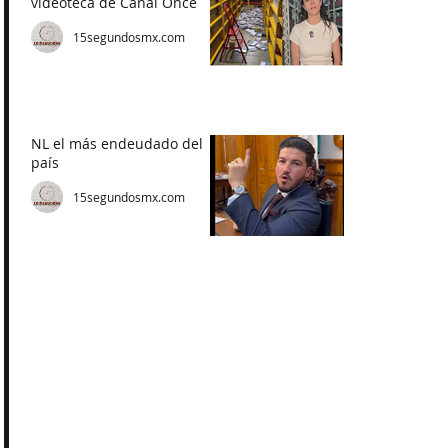
videoteca de Canal Once
15segundosmx.com
NL el más endeudado del
país
15segundosmx.com