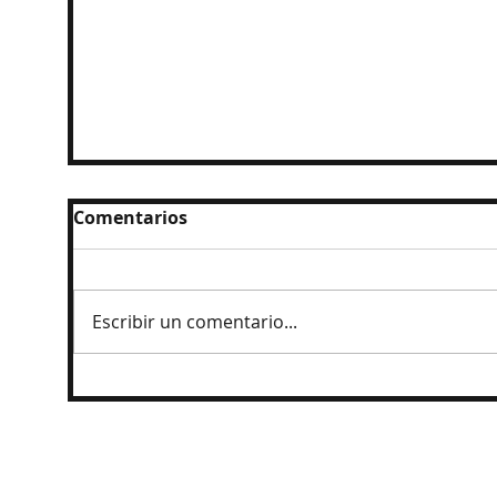
Comentarios
Escribir un comentario...
Inspeccionan 16 hoteles de QR por
casos de "diarrea explosiva"