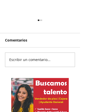
Comentarios
Escribir un comentario...
Reanudan
Prisión preven
parcialmente
exgobernador 
exportación del
Ayotzinapa
aguacate