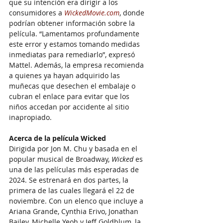
que su intención era dirigir a los 
consumidores a 
WickedMovie.com
, donde 
podrían obtener información sobre la 
película. “Lamentamos profundamente 
este error y estamos tomando medidas 
inmediatas para remediarlo”, expresó 
Mattel. Además, la empresa recomienda 
a quienes ya hayan adquirido las 
muñecas que desechen el embalaje o 
cubran el enlace para evitar que los 
niños accedan por accidente al sitio 
inapropiado.
Acerca de la película Wicked
Dirigida por Jon M. Chu y basada en el 
popular musical de Broadway, 
Wicked
 es 
una de las películas más esperadas de 
2024. Se estrenará en dos partes, la 
primera de las cuales llegará el 22 de 
noviembre. Con un elenco que incluye a 
Ariana Grande, Cynthia Erivo, Jonathan 
Bailey, Michelle Yeoh y Jeff Goldblum, la 