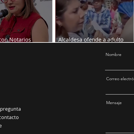
con Notarios
Alcaldesa ofende a adulto
ón por juicio contra
mayor en pleno evento
Nombre
Correo electró
Mensaje
a pregunta
contacto
e