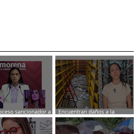
oceso sancionador a
Encuentran daños a la
s poblanas
videoteca de Canal Once