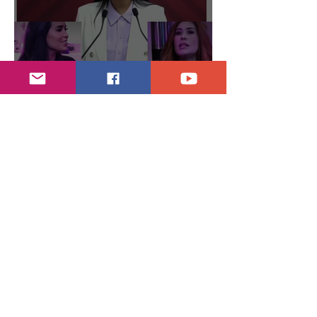
Abren proceso sancionador a diputadas
poblanas
hace 3 días
2 min de lectura
Encuentran daños a la videoteca de Canal
Once