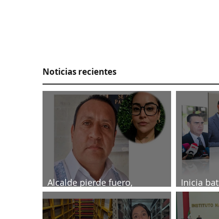
Noticias recientes
Alcalde pierde fuero,
Inicia ba
investigado por muerte de
2027
periodista