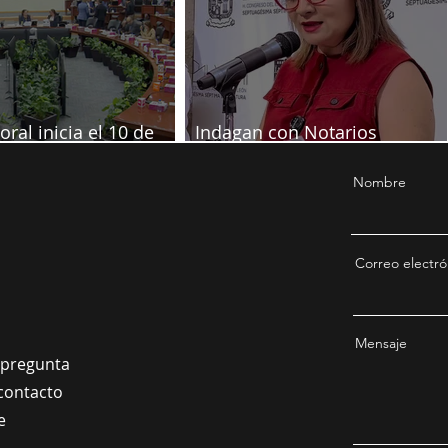
oral inicia el 10 de
Indagan con Notarios
re
información por juicio contra
Samuel
Nombre
Correo electró
Mensaje
a pregunta
contacto
e