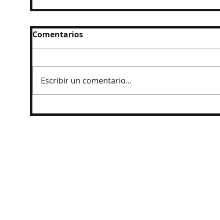
Comentarios
Escribir un comentario...
Ingresan al penal a exgobernador
Angel Aguirre