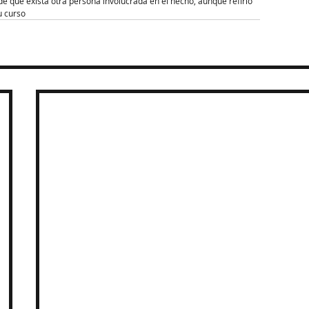
e que exista otra persona involucrada en el hecho, aunque refirió 
u curso 