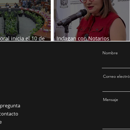
oral inicia el 10 de
Indagan con Notarios
re
información por juicio contra
Samuel
Nombre
Correo electró
Mensaje
a pregunta
contacto
e