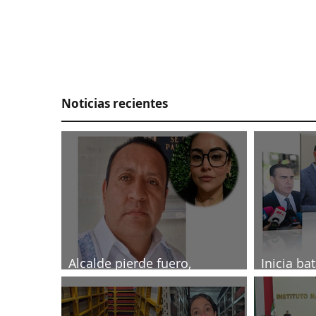
Noticias recientes
Alcalde pierde fuero,
Inicia ba
investigado por muerte de
2027
periodista