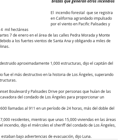
 brazas que generan otros incendios
El  incendio forestal  que se registra 
en California agrandado impulsado 
por el viento en Pacific Palisades y 
14  mil hectáreas
martes 7 de enero en el área de las calles Pedra Morada y Monte 
ido a los fuertes vientos de Santa Ana y obligando a miles de 
linas.
destruido aproximadamente 1,000 estructuras, dijo el capitán del 
,
o fue el más destructivo en la historia de Los Ángeles, superando 
tructuras.
nset Boulevard y Palisades Drive por personas que huían de las 
excavadora del condado de Los Ángeles para proporcionar un 
00 llamadas al 911 en un período de 24 horas, más del doble del 
,000 residentes, mientras que unas 15,000 viviendas en las áreas 
 incendio, dijo el miércoles el sheriff del condado de Los Ángeles, 
 estaban bajo advertencias de evacuación, dijo Luna.