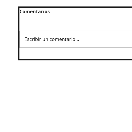
Comentarios
Escribir un comentario...
Detienen a exgobernador de Guerrero
por caso Ayotzinapa