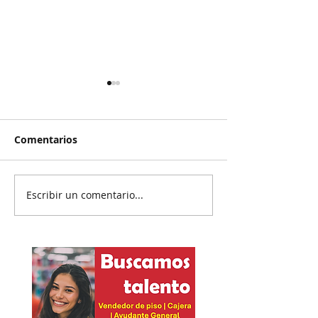
Comentarios
Escribir un comentario...
Reanudan
Prisión preven
parcialmente
exgobernador 
exportación del
Ayotzinapa
aguacate