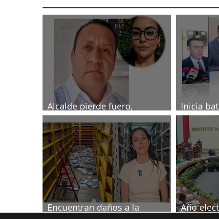
Alcalde pierde fuero,
Inicia ba
investigado por muerte de
2027
periodista
Encuentran daños a la
Año elect
videoteca de Canal Once
septiemb