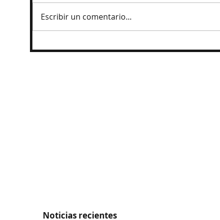
Escribir un comentario...
Detienen a exgobernador de Guerrero
por caso Ayotzinapa
Noticias recientes