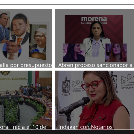
talla por presupuesto
Abren proceso sancionador a
diputadas poblanas
oral inicia el 10 de
Indagan con Notarios
re
información por juicio contra