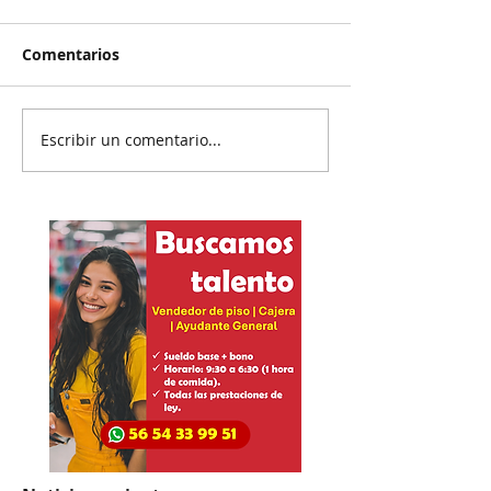
Comentarios
Escribir un comentario...
Reanudan
Prisión preven
parcialmente
exgobernador 
exportación del
Ayotzinapa
aguacate