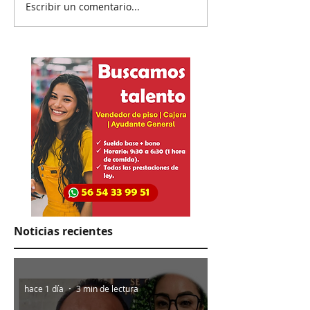
Escribir un comentario...
Rechazan propuesta de
El Pato se salv
Presidenta en el IEE
hundió a
colaboradores
Noticias recientes
hace 1 día
3 min de lectura