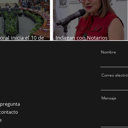
oral inicia el 10 de
Indagan con Notarios
re
información por juicio contra
Samuel
Nombre
Correo electró
Mensaje
a pregunta
contacto
e