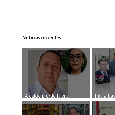
Noticias recientes
Alcalde pierde fuero,
Inicia ba
investigado por muerte de
2027
periodista