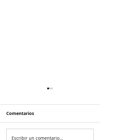
Comentarios
Escribir un comentario...
Rechazan propuesta de
El Pato se salv