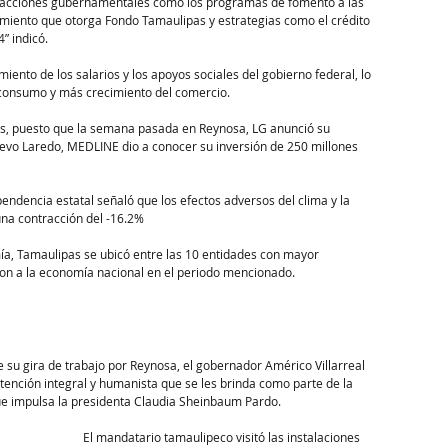
e acciones gubernamentales como los programas de fomento a las 
amiento que otorga Fondo Tamaulipas y estrategias como el crédito 
” indicó.
ento de los salarios y los apoyos sociales del gobierno federal, lo 
 consumo y más crecimiento del comercio.
pas, puesto que la semana pasada en Reynosa, LG anunció su 
uevo Laredo, MEDLINE dio a conocer su inversión de 250 millones 
ependencia estatal señaló que los efectos adversos del clima y la 
una contracción del -16.2%
a, Tamaulipas se ubicó entre las 10 entidades con mayor 
ron a la economía nacional en el periodo mencionado.
su gira de trabajo por Reynosa, el gobernador Américo Villarreal 
tención integral y humanista que se les brinda como parte de la 
ue impulsa la presidenta Claudia Sheinbaum Pardo.
El mandatario tamaulipeco visitó las instalaciones 