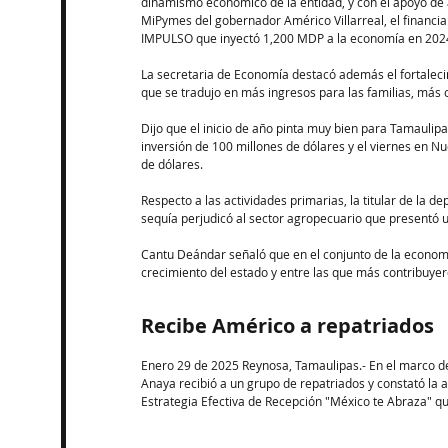
dinamismo económico de la entidad, y con el apoyo d
MiPymes del gobernador Américo Villarreal, el financi
IMPULSO que inyectó 1,200 MDP a la economía en 2024
La secretaria de Economía destacó además el fortalecimi
que se tradujo en más ingresos para las familias, más
Dijo que el inicio de año pinta muy bien para Tamauli
inversión de 100 millones de dólares y el viernes en N
de dólares.
Respecto a las actividades primarias, la titular de la d
sequía perjudicó al sector agropecuario que presentó 
Cantu Deándar señaló que en el conjunto de la economí
crecimiento del estado y entre las que más contribuye
Recibe Américo a repatriados
Enero 29 de 2025 Reynosa, Tamaulipas.- En el marco de 
Anaya recibió a un grupo de repatriados y constató la a
Estrategia Efectiva de Recepción "México te Abraza" q