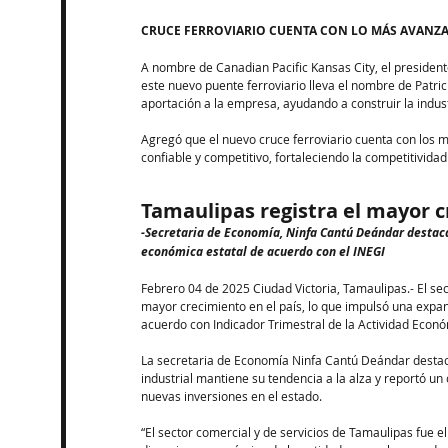
CRUCE FERROVIARIO CUENTA CON LO MÁS AVANZ
A nombre de Canadian Pacific Kansas City, el presiden
este nuevo puente ferroviario lleva el nombre de Patric
aportación a la empresa, ayudando a construir la indust
Agregó que el nuevo cruce ferroviario cuenta con los m
confiable y competitivo, fortaleciendo la competitivida
Tamaulipas registra el mayor c
-Secretaria de Economía, Ninfa Cantú Deándar destaca
económica estatal de acuerdo con el INEGI 
Febrero 04 de 2025 Ciudad Victoria, Tamaulipas.- El se
mayor crecimiento en el país, lo que impulsó una expan
acuerdo con Indicador Trimestral de la Actividad Económ
La secretaria de Economía Ninfa Cantú Deándar destacó
industrial mantiene su tendencia a la alza y reportó un
nuevas inversiones en el estado.
“El sector comercial y de servicios de Tamaulipas fue e