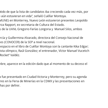
tido de que la lista de candidatos iba creciendo cada vez más, por 
e aún estuvieran en vida”, señaló Cuéllar Montoya.
 (MUNE) en Monterrey, Nuevo León estuvieron presentes Leopoldo 
za Rapport, ex secretaria de Cultura del Estado.
es de la UANL Gregorio Farías Longoria y  Manuel Silos, ambos 
cía y Guillermina Alvarado, directora del Consejo Nacional de 
es (CONOCER) de la SEP a nivel nacional.
spacio en el libro de Cuéllar Montoya son la cantante Kika Edgar; 
lista olímpico, Raúl González; el entrenador, Víctor Manuel Vucetich 
ocket” Valdéz.       
embre, aparece en la edición dado que al momento de su deceso el 
 ya fue presentado en Ciudad Victoria y Monterrey, pero su agenda 
res en la Feria de Minerías en la CDMX y las presentaciones en 
as por definir.