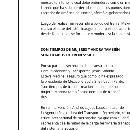
nuestro territorio, lo cual debe entenderse como un m
Laredo que ha sido por décadas uno de los puntos dond
corredor de América del Norte", afirmó el gobernador 
Luego de realizar un recorrido a bordo del tren El Mexic
realizó el corte del listón inaugural, por parte de auto
desde Tamaulipas se fortalece y moderniza la conectivi
SON TIEMPOS DE MUJERES Y AHORA TAMBIÉN 
SON TIEMPOS DE TRENES: SICT
Por su parte, el secretario de Infraestructura, 
Comunicaciones y Transportes, Jesús Antonio 
Esteva Medina, aseguró que como lo ha expresado 
la presidenta de México, Claudia Sheinbaum Pardo, 
"son tiempos de transformación, son tiempos de 
mujeres y ahora también son tiempos de trenes", 
dijo.
En su intervención, Andrés Lajous Loaeza, titular de 
la Agencia Reguladora del Transporte Ferroviario, reco
cruce internacional de mercancías, ya que esta ciudad 
representa casi la mitad de la carga ferroviaria transp
del sistema ferroviario.