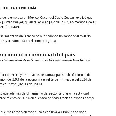
ADO DE LA TECNOLOGÍA
te de la empresa en México, Oscar del Cueto Cuevas, explicó que 
k J. Ottensmeyer, quien falleció en julio del 2024, en memoria de su 
ria ferroviaria.
ás avanzado de la tecnología, brindando un servicio ferroviario 
d de Norteamérica en el comercio global.
recimiento comercial del país
 el dinamismo de este sector en la expansión de la actividad 
ctor comercial y de servicios de Tamaulipas se ubicó como el de 
sión del 2.9% de la economía en el tercer trimestre del 2024 de 
ica Estatal (ITAEE) del INEGI.
 que además del dinamismo del sector terciario, la actividad 
 crecimiento del 1.7% en el citado periodo gracias a expansiones y 
l que más creció en todo el país con un 4.4% impulsado por el 