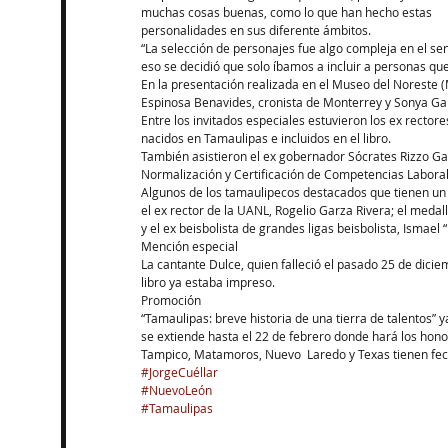
muchas cosas buenas, como lo que han hecho estas 
personalidades en sus diferente ámbitos.
“La selección de personajes fue algo compleja en el sen
eso se decidió que solo íbamos a incluir a personas qu
En la presentación realizada en el Museo del Noreste
Espinosa Benavides, cronista de Monterrey y Sonya Gar
Entre los invitados especiales estuvieron los ex rector
nacidos en Tamaulipas e incluidos en el libro.
También asistieron el ex gobernador Sócrates Rizzo Gar
Normalización y Certificación de Competencias Laboral
Algunos de los tamaulipecos destacados que tienen un e
el ex rector de la UANL, Rogelio Garza Rivera; el medal
y el ex beisbolista de grandes ligas beisbolista, Ismael “R
Mención especial
La cantante Dulce, quien falleció el pasado 25 de dici
libro ya estaba impreso.
Promoción
“Tamaulipas: breve historia de una tierra de talentos”
se extiende hasta el 22 de febrero donde hará los hono
Tampico, Matamoros, Nuevo  Laredo y Texas tienen fech
#JorgeCuéllar
#NuevoLeón
#Tamaulipas