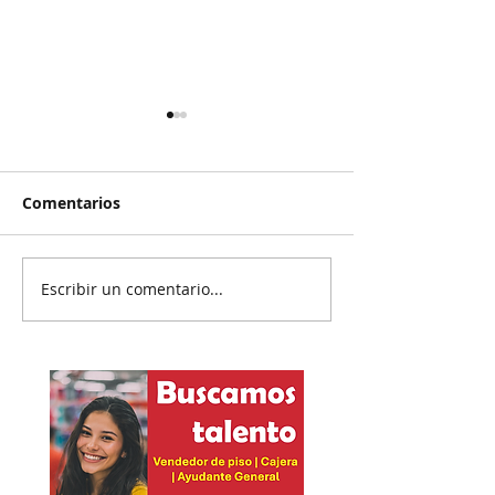
Comentarios
Escribir un comentario...
Reanudan
Prisión preven
parcialmente
exgobernador 
exportación del
Ayotzinapa
aguacate