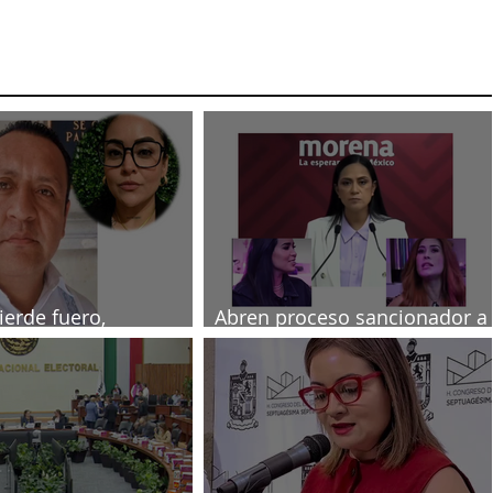
ierde fuero,
Abren proceso sancionador a
ado por muerte de
diputadas poblanas
a