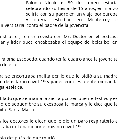
Paloma Nicole el 30 de  enero estaría 
celebrando su fiesta de 15 años, en marzo 
se iría con su padre en un viaje por europa 
y quería estudiar en Monterrey e 
iversitaria, contó el padre de la jovencita.
nstructor,  en entrevista con Mr. Doctor en el podcast 
ar y líder pues encabezaba el equipo de bolei bol en 
 Paloma Escobedo, cuando tenía cuatro años la jovencita 
 de ella.
a se encontraba malita por lo que le pidió a su madre 
le detectaron covid-19 y padeciendo esta enfermedad la 
ía estética.
ado que se irían a la sierra por ser puente festivo y es 
15 de septiembre su exesposa le marca y le dice que la 
ital Santa María.
y los doctores le dicen que le dio un paro respiratorio a 
estaba inflamado por el mismo covid-19.
hasta después de que murió.