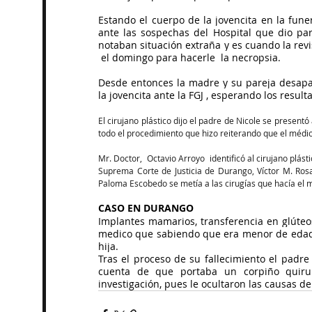
Estando el cuerpo de la jovencita en la funera
ante las sospechas del Hospital que dio par
notaban situación extraña y es cuando la rev
 el domingo para hacerle  la necropsia.
Desde entonces la madre y su pareja desapar
la jovencita ante la FGJ , esperando los result
El cirujano plástico dijo el padre de Nicole se presentó 
todo el procedimiento que hizo reiterando que el médi
Mr. Doctor,  Octavio Arroyo  identificó al cirujano plást
Suprema Corte de Justicia de Durango, Víctor M. Rosa
Paloma Escobedo se metía a las cirugías que hacía el
CASO EN DURANGO
Implantes mamarios, transferencia en glúteo
medico que sabiendo que era menor de edad i
hija.
Tras el proceso de su fallecimiento el padre
cuenta de que portaba un corpiño quirur
investigación, pues le ocultaron las causas de