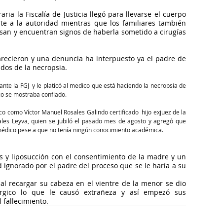
ria la Fiscalía de Justicia llegó para llevarse el cuerpo 
te a la autoridad mientras que los familiares también 
isan y encuentran signos de haberla sometido a cirugías 
ecieron y una denuncia ha interpuesto ya el padre de 
ados de la necropsia.
ante la FGJ  y le platicó al medico que está haciendo la necropsia de 
co se mostraba confiado.
ico como Víctor Manuel Rosales Galindo certificado  hijo exjuez de la 
les Leyva, quien se jubiló el pasado mes de agosto y agregó que 
 médico pese a que no tenía ningún conocimiento académica.
s y liposucción con el consentimiento de la madre y un 
gnorado por el padre del proceso que se le haría a su 
 al recargar su cabeza en el vientre de la menor se dio 
gico lo que le causó extrañeza y así empezó sus 
l fallecimiento.