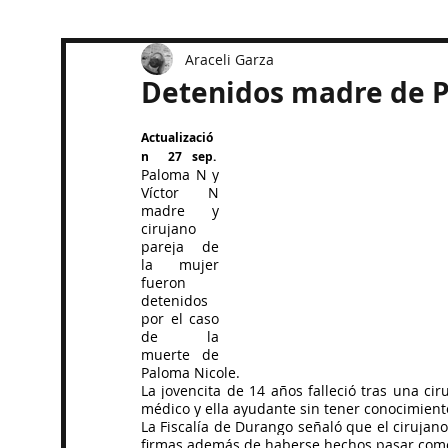
Araceli Garza
Detenidos madre de P
Actualizació
n  27 sep.  
Paloma N y 
Víctor N 
madre y 
cirujano 
pareja de 
la mujer 
fueron 
detenidos 
por el caso 
de la 
muerte de 
Paloma Nicole.
La jovencita de 14 años falleció tras una cir
médico y ella ayudante sin tener conocimient
La Fiscalía de Durango señaló que el cirujan
firmas además de haberse hechos pasar como 