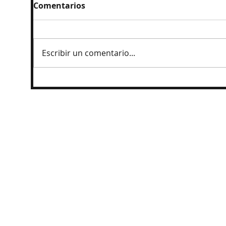
Comentarios
Escribir un comentario...
México medallero histórico, campeón
de los JCC