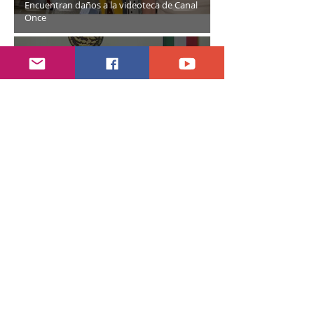
Encuentran daños a la videoteca de Canal
Once
30 jul
2 min de lectura
Año electoral inicia el 10 de septiembre
28 jul
7 min de lectura