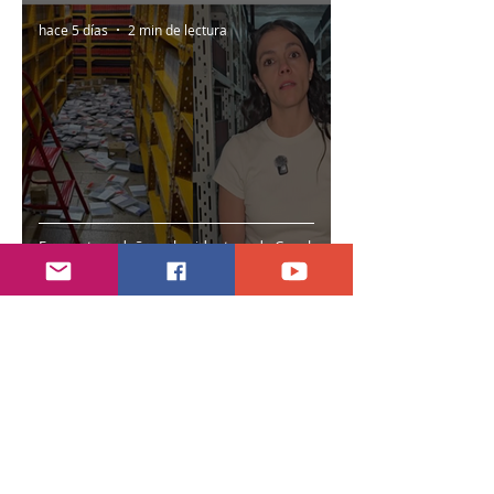
hace 5 días
2 min de lectura
Encuentran daños a la videoteca de Canal
Once
30 jul
2 min de lectura