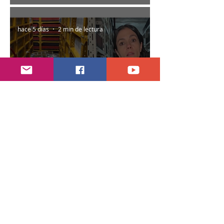
hace 5 días
2 min de lectura
Encuentran daños a la videoteca de Canal
Once
30 jul
2 min de lectura