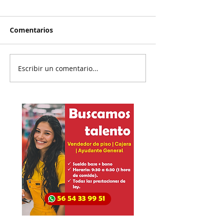
Comentarios
Escribir un comentario...
Reanudan
Prisión preven
parcialmente
exgobernador 
exportación del
Ayotzinapa
aguacate