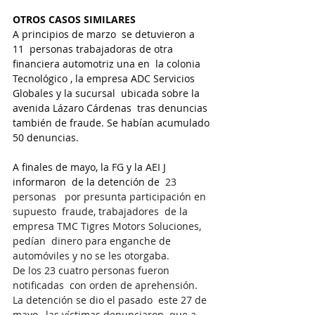
OTROS CASOS SIMILARES
A principios de marzo  se detuvieron a 
11  personas trabajadoras de otra 
financiera automotriz una en  la colonia 
Tecnológico , la empresa ADC Servicios 
Globales y la sucursal  ubicada sobre la 
avenida Lázaro Cárdenas  tras denuncias 
también de fraude. Se habían acumulado 
50 denuncias.
A finales de mayo, la FG y la AEI J 
informaron  de la detención de 
 23 
personas   por presunta participación en 
supuesto  fraude, trabajadores  de la 
empresa TMC Tigres Motors Soluciones, 
pedían  dinero para enganche de 
automóviles y no se les otorgaba.
De los 23 cuatro personas fueron 
notificadas  con orden de aprehensión.
La detención se dio el pasado  este 27 de 
mayo,  las víctimas denunciaron  que a 