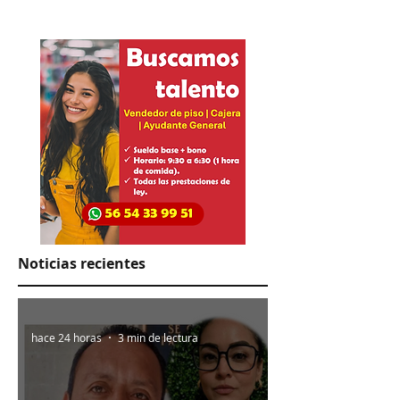
colaboradores
Noticias recientes
hace 24 horas
3 min de lectura