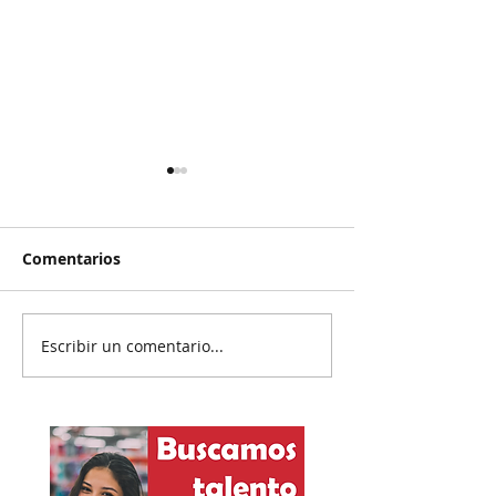
Comentarios
Escribir un comentario...
Reanudan
Prisión preven
parcialmente
exgobernador 
exportación del
Ayotzinapa
aguacate