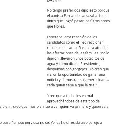
No tengo preferidos dijo;  esto porque 
el panista Fernando Larrazabal fue el 
único que  logró pasar los filtros antes 
que Flores.
Esperaba  otra reacción de los 
candidatos como el  redireccionar 
recursos de campañas
para atender 
las afectaciones de las familias
“no lo 
dijeron...llevaron unos botecitos de 
agua y como dice el Presidente , 
despensas con gorgojos…Yo creo que 
vieron la oportunidad de ganar una 
noticia y demostrar su generosidad … 
cada quien sabe a que le tira..”.
“creo que a todos les va mal 
aprovechándose de este tipo de 
tá bien… creo que mas bien fue a ver quien va primero y quien va a 
le pasa “la noto nerviosa no se; Yo les he ofrecido piso parejo a 