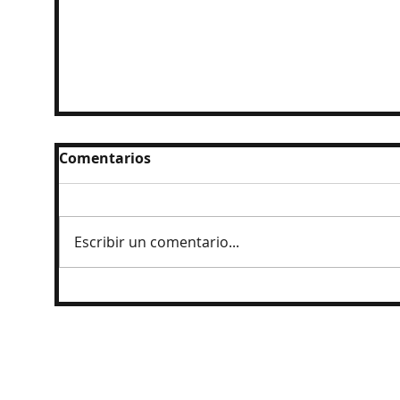
Comentarios
Escribir un comentario...
Ingresan al penal a exgobernador
Angel Aguirre