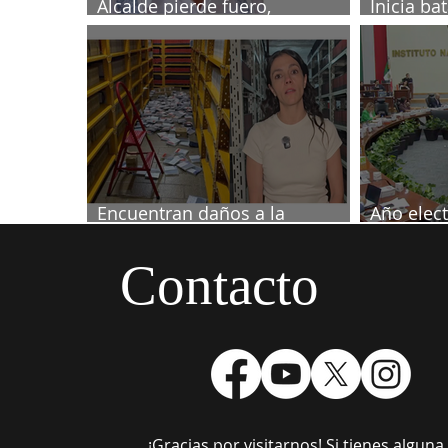
Alcalde pierde fuero,
Inicia ba
investigado por muerte de
2027
periodista
Encuentran daños a la
Año elect
videoteca de Canal Once
septiemb
Contacto
¡Gracias por visitarnos! Si tienes algun