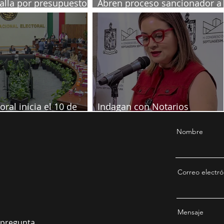
talla por presupuesto
Abren proceso sancionador a
diputadas poblanas
oral inicia el 10 de
Indagan con Notarios
re
información por juicio contra
Samuel
Nombre
Correo electró
Mensaje
a pregunta