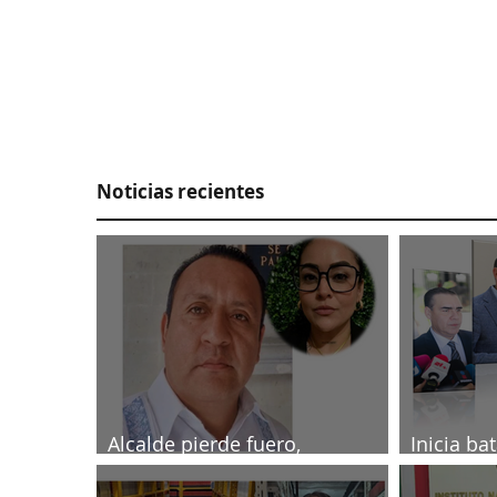
Noticias recientes
Alcalde pierde fuero,
Inicia ba
investigado por muerte de
2027
periodista