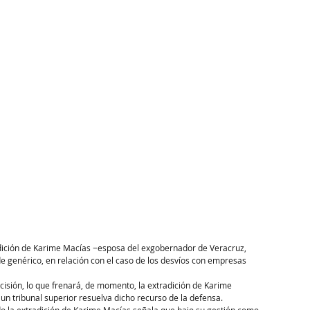
adición de Karime Macías −esposa del exgobernador de Veracruz, 
de genérico, en relación con el caso de los desvíos con empresas 
cisión, lo que frenará, de momento, la extradición de Karime 
un tribunal superior resuelva dicho recurso de la defensa.
ido la extradición de Karime Macías señala que bajo su gestión como 