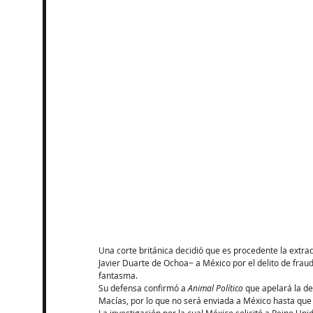
Una corte británica decidió que es procedente la extr
Javier Duarte de Ochoa− a México por el delito de frau
fantasma.
Su defensa confirmó a 
Animal Político
 que apelará la de
Macías, por lo que no será enviada a México hasta que 
La investigación por la cual México solicitó a Reino Un