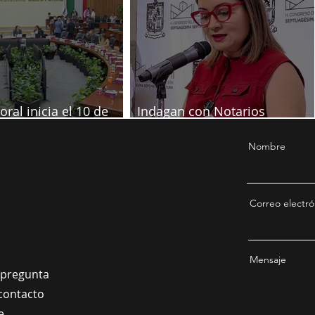
oral inicia el 10 de
Indagan con Notarios
re
información por juicio contra
Samuel
Nombre
Correo electró
Mensaje
a pregunta
contacto
e