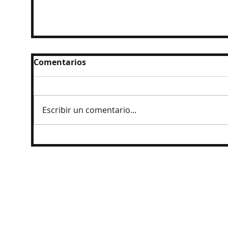
Comentarios
Escribir un comentario...
Ingresan al penal a exgobernador
Angel Aguirre