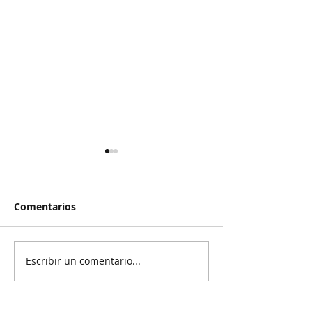
Comentarios
Escribir un comentario...
Reanudan
Prisión preven
parcialmente
exgobernador 
exportación del
Ayotzinapa