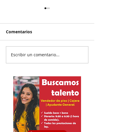
Comentarios
Abre IEENL va
Escribir un comentario...
Abren proceso
sancionador a
diputadas poblanas