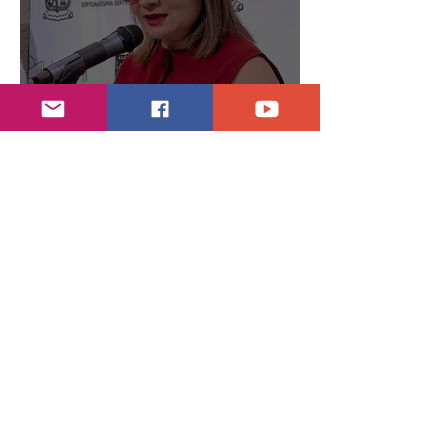
Indagan con Notarios información por juicio
contra Samuel
26 jul
3 min de lectura
Alcaldesa ofende a adulto mayor en pleno
evento